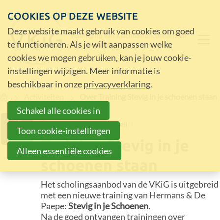
COOKIES OP DEZE WEBSITE
Deze website maakt gebruik van cookies om goed
te functioneren. Als je wilt aanpassen welke
cookies we mogen gebruiken, kan je jouw cookie-
instellingen wijzigen. Meer informatie is
beschikbaar in onze
privacyverklaring
.
Home
Activiteiten
Over Training Stevig in je schoenen staan
Schakel alle cookies in
07
Altrecht Zeist (De Kapel)
Toon cookie-instellingen
OKT
Training Stevig in je
Alleen essentiële cookies
schoenen staan
Het scholingsaanbod van de VKiG is uitgebreid
met een nieuwe training van Hermans & De
Paepe:
Stevig in je Schoenen
.
Na de goed ontvangen trainingen over