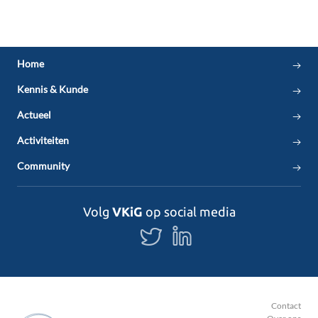
Home
Kennis & Kunde
Actueel
Activiteiten
Community
Volg
VKiG
op social media
Volg
Volg
ons
ons
op
op
Twitter
LinkedIn
Contact