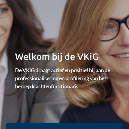
Welkom bij de VKiG
De VKiG draagt actief en positief bij
aan
de
professionalisering en profilering
van het
beroep klachtenfunctionaris