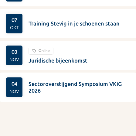
07
Training Stevig in je schoenen staan
OKT
Dit
Online
03
is
een
NOV
Juridische bijeenkomst
online
activiteit
04
Sectoroverstijgend Symposium VKiG
2026
NOV