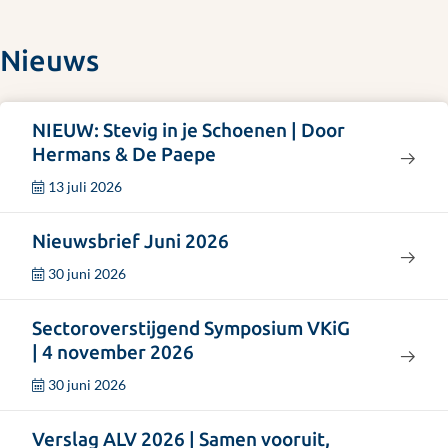
Nieuws
NIEUW: Stevig in je Schoenen | Door
Lees
Hermans & De Paepe
meer
13 juli 2026
over
"NIEUW:
Lees
Nieuwsbrief Juni 2026
Stevig
meer
in
30 juni 2026
over
je
"Nieuwsbrief
Lees
Sectoroverstijgend Symposium VKiG
Schoenen
Juni
meer
| 4 november 2026
|
2026"
over
Door
30 juni 2026
"Sectoroverstijgend
Hermans
Lees
Symposium
Verslag ALV 2026 | Samen vooruit,
&