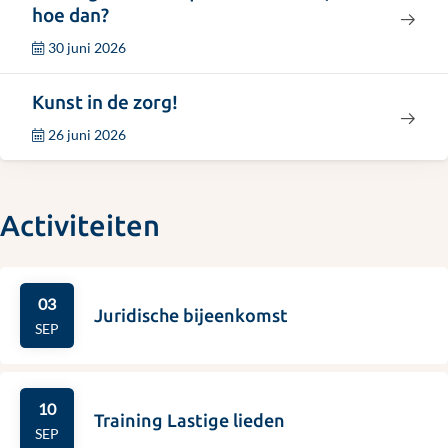
meer
VKiG
hoe dan?
De
over
|
30 juni 2026
Paepe"
"Verslag
4
Lees
ALV
november
Kunst in de zorg!
meer
2026
2026"
26 juni 2026
over
|
"Kunst
Samen
in
vooruit,
Activiteiten
de
hoe
zorg!"
dan?"
03
Juridische bijeenkomst
SEP
10
Training Lastige lieden
SEP