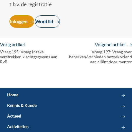
t.b.v. de registratie
Inloggen
Word lid
Vorig artikel
Volgend artikel
Vraag 195: Vraag inzake
Vraag 197: Vraag over
verstrekken klachtgegevens aan
beperken/verbieden bezoek vriend
RvB
aan cliënt door mentor
Beroepsprofiel en beroepscode
klachtenfunctionaris 3.0
Home
Infographic klachtroute
Kennis & Kunde
Registratie
Actueel
Juridische Vraagbaak
Scholing VKiG
Activiteiten