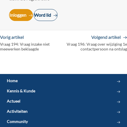
Inloggen
Word lid
Vorig artikel
Volgend artikel
Vraag 194: Vraag inzake niet
Vraag 196: Vraag over wijziging 1e
meewerken beklaagde
contactpersoon na ontslag
Beroepsprofiel en beroepscode
klachtenfunctionaris 3.0
Home
Infographic klachtroute
Kennis & Kunde
Registratie
Actueel
Juridische Vraagbaak
Scholing VKiG
Activiteiten
Klachtenregeling klachtenfunctionaris
Community
Aansprakelijkheid (GOMA)