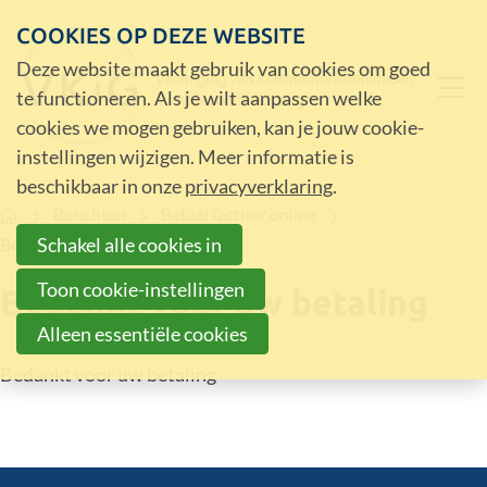
COOKIES OP DEZE WEBSITE
Deze website maakt gebruik van cookies om goed
te functioneren. Als je wilt aanpassen welke
cookies we mogen gebruiken, kan je jouw cookie-
instellingen wijzigen. Meer informatie is
beschikbaar in onze
privacyverklaring
.
Home
Berichten
Betaal factuur online
Schakel alle cookies in
Bedankt voor uw betaling
Toon cookie-instellingen
Bedankt voor uw betaling
Alleen essentiële cookies
Bedankt voor uw betaling