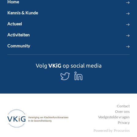
Home
Kennis & Kunde
Actueel
Activiteiten
Community
Volg
VKiG
op social media
Volg
Volg
ons
ons
op
op
Twitter
LinkedIn
Contact
Over ons
Veelgestelde vragen
Privacy
Powered by
Procurios