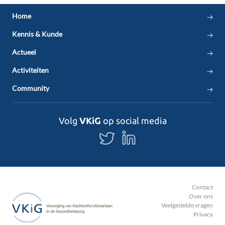
Home
Kennis & Kunde
Actueel
Activiteiten
Community
Volg
VKiG
op social media
Volg
Volg
ons
ons
op
op
Twitter
LinkedIn
Contact
Over ons
Veelgestelde vragen
Privacy