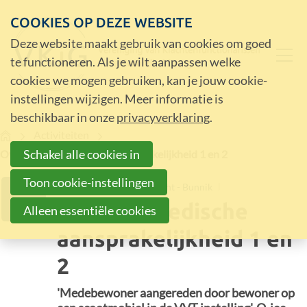
COOKIES OP DEZE WEBSITE
Deze website maakt gebruik van cookies om goed
te functioneren. Als je wilt aanpassen welke
cookies we mogen gebruiken, kan je jouw cookie-
instellingen wijzigen. Meer informatie is
beschikbaar in onze
privacyverklaring
.
Home
Activiteiten
Schakel alle cookies in
Over Training Medische aansprakelijkheid 1 en 2
Toon cookie-instellingen
Stayokay Hostel Utrecht - Bunnik
26
Training Medische
MRT
Alleen essentiële cookies
aansprakelijkheid 1 en
2
'Medebewoner aangereden door bewoner op