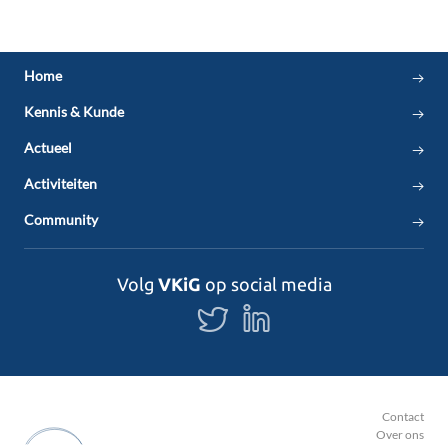
Home
Kennis & Kunde
Actueel
Activiteiten
Community
Volg
VKiG
op social media
Volg
Volg
ons
ons
op
op
Twitter
LinkedIn
Contact
Over ons