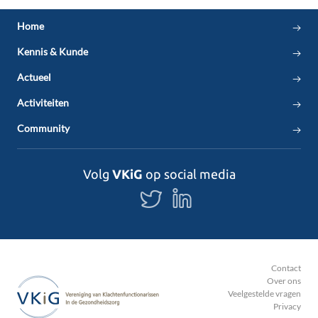
Home
Kennis & Kunde
Actueel
Activiteiten
Community
Volg
VKiG
op social media
Volg
Volg
ons
ons
op
op
Twitter
LinkedIn
Contact
Over ons
Veelgestelde vragen
Privacy