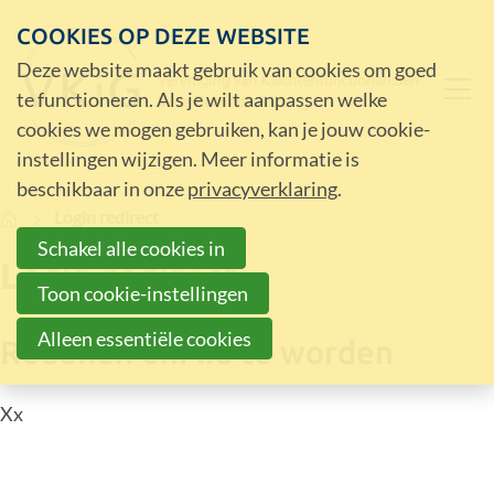
COOKIES OP DEZE WEBSITE
Deze website maakt gebruik van cookies om goed
te functioneren. Als je wilt aanpassen welke
cookies we mogen gebruiken, kan je jouw cookie-
instellingen wijzigen. Meer informatie is
beschikbaar in onze
privacyverklaring
.
Home
Login redirect
Schakel alle cookies in
Login redirect
Toon cookie-instellingen
Alleen essentiële cookies
Redenen om lid te worden
Xx