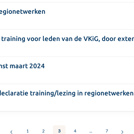
 regionetwerken
training voor leden van de VKiG, door exte
mst maart 2024
declaratie training/lezing in regionetwerken
1
2
3
4
...
7