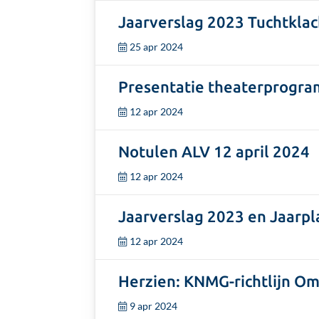
Lees
"Jaarverslag
Jaarverslag 2023 Tuchtklac
meer
2023
25 apr 2024
over
Tuchtcolleges"
"Jaarverslag
Lees
Presentatie theaterprogra
2023
meer
Tuchtklachtfunctionarissen"
12 apr 2024
over
"Presentatie
Lees
Notulen ALV 12 april 2024
theaterprogramma
meer
Hermans
12 apr 2024
over
&
"Notulen
Lees
De
Jaarverslag 2023 en Jaarp
ALV
meer
Paepe
12
12 apr 2024
over
12
april
"Jaarverslag
Lees
april
2024"
Herzien: KNMG-richtlijn 
2023
meer
2024"
en
9 apr 2024
over