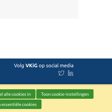
Volg
VKiG
op social media
Volg
Volg
ons
ons
op
op
Twitter
LinkedIn
l alle cookies in
Toon cookie-instellingen
Contact
Over ons
Veelgestelde vragen
Privacy
 essentiële cookies
Powered by
Procurios