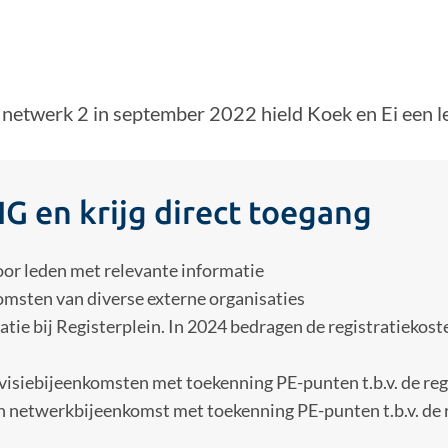
netwerk 2 in september 2022 hield Koek en Ei een lez
IG en krijg direct toegang
oor leden met relevante informatie
omsten van diverse externe organisaties
atie bij Registerplein. In 2024 bedragen de registratiekost
visiebijeenkomsten met toekenning PE-punten t.b.v. de reg
een netwerkbijeenkomst met toekenning PE-punten t.b.v. de 