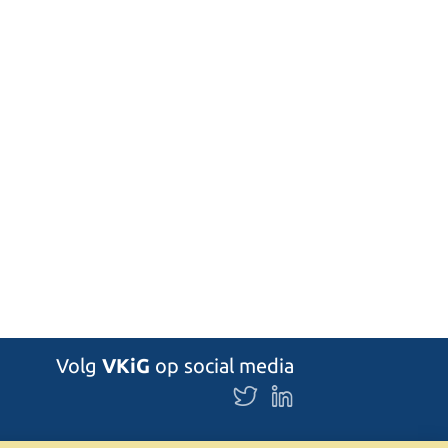
Volg
VKiG
op social media
Volg
Volg
ons
ons
op
op