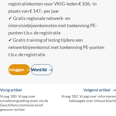
registratiekosten voor VKIG-leden € 106,- in
plaats van € 147,- per jaar
✔ Gratis regionale netwerk- en
intervisiebijeenkomsten met toekenning PE-
punten t.b.v. de registratie
✔ Gratis training of lezing tijdens een
netwerkbijeenkomst met toekenning PE-punten
t.b.v. de registratie
Inloggen
Word lid
Vorig artikel
Volgend artikel
Vraag 180: Vraag over
Vraag 182: Vraag over informeren
schadevergoeding eisen via de
beklaagde over inhoud klacht
Geschillencommissie en/of
gewone rechter