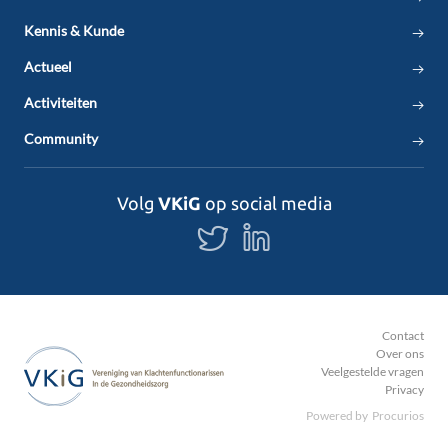
Kennis & Kunde
Actueel
Activiteiten
Community
Volg
VKiG
op social media
Volg
Volg
ons
ons
op
op
Twitter
LinkedIn
Contact
Over ons
Veelgestelde vragen
Privacy
Powered by
Procurios