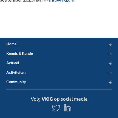
Home
Kennis & Kunde
Actueel
Activiteiten
Community
Volg
VKiG
op social media
Volg
Volg
ons
ons