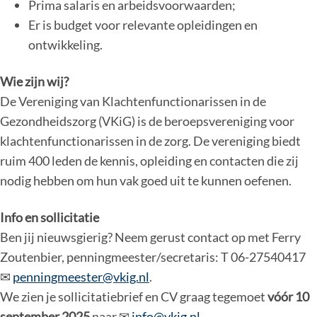
Prima salaris en arbeidsvoorwaarden;
Er is budget voor relevante opleidingen en
ontwikkeling.
Wie zijn wij?
De Vereniging van Klachtenfunctionarissen in de
Gezondheidszorg (VKiG) is de beroepsvereniging voor
klachtenfunctionarissen in de zorg. De vereniging biedt
ruim 400 leden de kennis, opleiding en contacten die zij
nodig hebben om hun vak goed uit te kunnen oefenen.
Info en sollicitatie
Ben jij nieuwsgierig? Neem gerust contact op met Ferry
Zoutenbier, penningmeester/secretaris: T 06-27540417
✉
penningmeester@vkig.nl
.
We zien je sollicitatiebrief en CV graag tegemoet
vóór 10
september 2025
naar ✉
info@vkig.nl
.