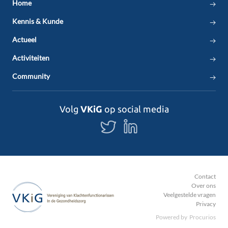
Home
Kennis & Kunde
Actueel
Activiteiten
Community
Volg
VKiG
op social media
Volg
Volg
ons
ons
op
op
Twitter
LinkedIn
Contact
Over ons
Veelgestelde vragen
Privacy
Powered by
Procurios