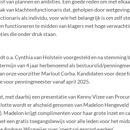
ist van plannen en ambities. Een goede reden om met elkaar
vak van klachtenfunctionaris dat, geholpen door wetgeving
tionaris als individu, voor wie het belangrijk is om zelf st
nnen functioneren te midden van klagers met hoge verwachti
ties die onder druk staan.
ordt o.a. Cynthia van Holstein voorgesteld en na stemming
n termijn van 4 jaar herbenoemd als bestuurslid/penningme
an onze voorzitter Marlout Corba. Kandidaten voor deze f
e voor penningmeester vanaf april 2025.
t, met daarbij een presentatie van Kenny Vizee van Procur
slotte wordt er afscheid genomen van Madelon Hengeveld na
’). Madelon krijgt complimenten voor haar grote inzet en ca
 met een gratis toegangsbewijs voor alle leden voor het m
gie Andreas Wismeijer over ‘mentaal gezond werken’.