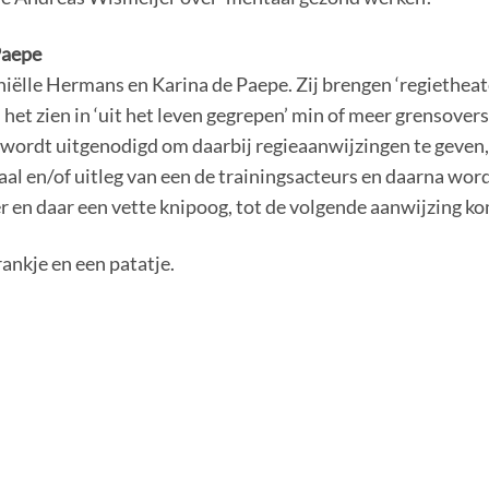
Paepe
ëlle Hermans en Karina de Paepe. Zij brengen ‘regietheater
n het zien in ‘uit het leven gegrepen’ min of meer grensover
l’ wordt uitgenodigd om daarbij regieaanwijzingen te geven
zaal en/of uitleg van een de trainingsacteurs en daarna wo
r en daar een vette knipoog, tot de volgende aanwijzing ko
rankje en een patatje.