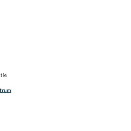
tie
strum