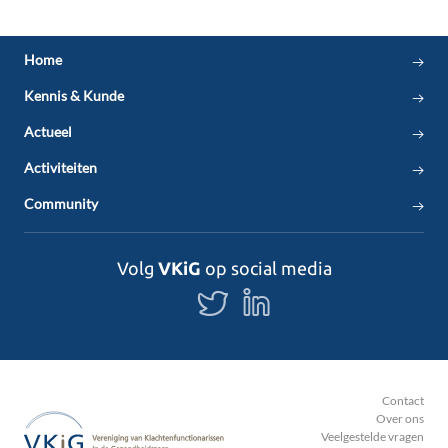
Home
Kennis & Kunde
Actueel
Activiteiten
Community
Volg
VKiG
op social media
Volg
Volg
ons
ons
op
op
Twitter
LinkedIn
Contact
Over ons
Veelgestelde vragen