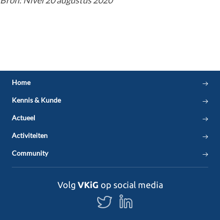
Home
Kennis & Kunde
Actueel
Activiteiten
Community
Volg
VKiG
op social media
Volg
Volg
ons
ons