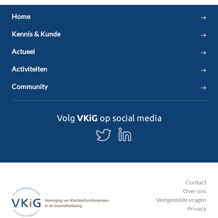
Home
Kennis & Kunde
Actueel
Activiteiten
Community
Volg
VKiG
op social media
Volg
Volg
ons
ons
op
op
Twitter
LinkedIn
Contact
Over ons
Veelgestelde vragen
Privacy