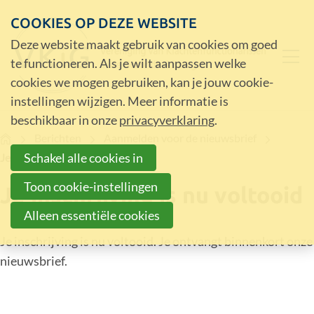
COOKIES OP DEZE WEBSITE
Deze website maakt gebruik van cookies om goed
te functioneren. Als je wilt aanpassen welke
cookies we mogen gebruiken, kan je jouw cookie-
instellingen wijzigen. Meer informatie is
beschikbaar in onze
privacyverklaring
.
Home
Berichten
Aanmelden voor de nieuwsbrief
Schakel alle cookies in
Je inschrijving is nu voltooid
Toon cookie-instellingen
Je inschrijving is nu voltooid
Alleen essentiële cookies
Je inschrijving is nu voltooid. Je ontvangt binnenkort onze
nieuwsbrief.